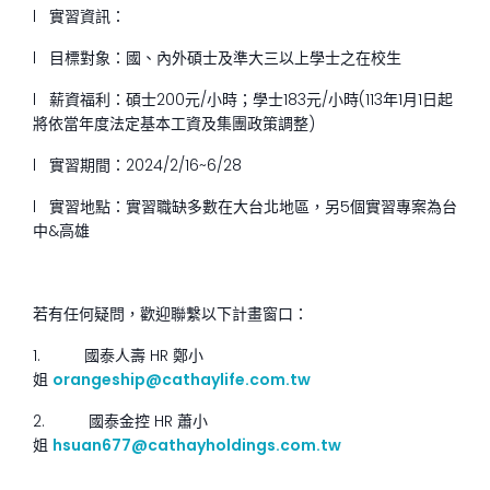
l
實習資訊：
l
目標對象：國、內外碩士及準大三以上學士之在校生
l
薪資福利：碩士
200
元
/
小時；學士
183
元
/
小時
(113
年
1
月
1
日起
將依當年度法定基本工資及集團政策調整
)
l
實習期間：
2024/2/16~6/28
l
實習地點：實習職缺多數在大台北地區，另
5
個實習專案為台
中
&
高雄
若有任何疑問，歡迎聯繫以下計畫窗口：
1.
國泰人壽
HR
鄭小
姐
orangeship@cathaylife.com.tw
2.
國泰金控
HR
蕭小
姐
hsuan677@cathayholdings.com.tw