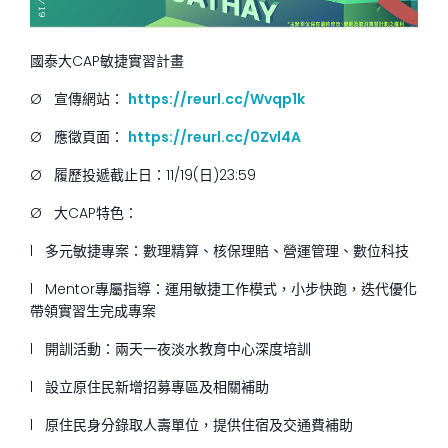
國泰大
CAP
敏捷實習計畫
Ø
宣傳網站：
https://reurl.cc/Wvqp1k
Ø
應徵頁面：
https://reurl.cc/0Zvl4A
Ø
履歷投遞截止日：
11/19(
日
)23:59
Ø
大
CAP
特色：
l
多元敏捷專案：數理精算、核保理賠、營運管理、數位科技
l
Mentor
專屬指導：運用敏捷工作模式，小步快跑，迭代優化
帶領實習生完成專案
l
開訓活動：兩天一夜淡水教育中心深度培訓
l
設立原住民新增招募專區及相關補助
l
原住民身分錄取人壽單位，提供住宿及交通費補助