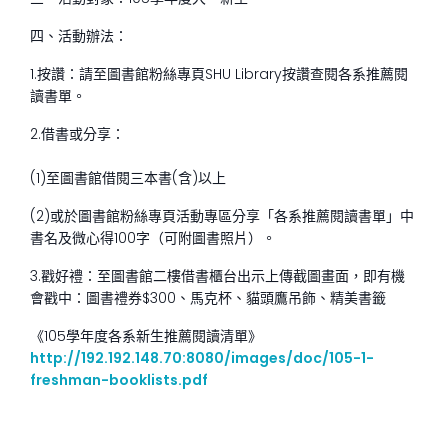
四、活動辦法：
1.按讚：請至圖書館粉絲專頁SHU Library按讚查閱各系推薦閱
讀書單。
2.借書或分享：
(1)至圖書館借閱三本書(含)以上
(2)或於圖書館粉絲專頁活動專區分享「各系推薦閱讀書單」中
書名及微心得100字（可附圖書照片）。
3.戳好禮：至圖書館二樓借書櫃台出示上傳截圖畫面，即有機
會戳中：圖書禮券$300、馬克杯、貓頭鷹吊飾、精美書籤
《105學年度各系新生推薦閱讀清單》
http://192.192.148.70:8080/images/doc/105-1-
freshman-booklists.pdf