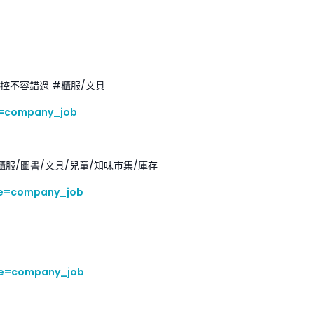
文具控不容錯過 #櫃服/文具
e=company_job
櫃服/圖書/文具/兒童/知味市集/庫存
ce=company_job
ce=company_job