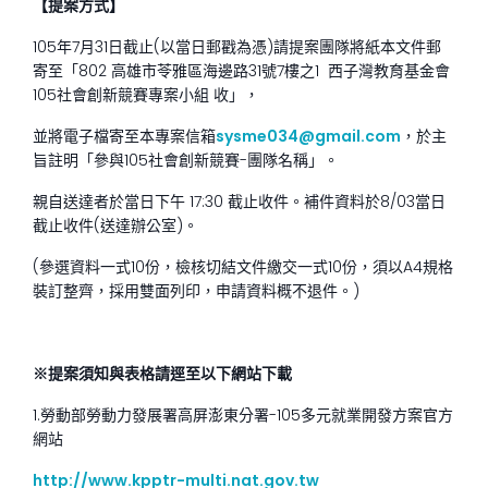
【提案方式】
105年7月31日截止(以當日郵戳為憑)請提案團隊將紙本文件郵
寄至「802 高雄市苓雅區海邊路31號7樓之1 西子灣教育基金會
105社會創新競賽專案小組 收」，
並將電子檔寄至本專案信箱
sysme034@gmail.com
，於主
旨註明「參與105社會創新競賽-團隊名稱」。
親自送達者於當日下午 17:30 截止收件。補件資料於8/03當日
截止收件(送達辦公室)。
(參選資料一式10份，檢核切結文件繳交一式10份，須以A4規格
裝訂整齊，採用雙面列印，申請資料概不退件。)
※提案須知與表格請逕至以下網站下載
1.勞動部勞動力發展署高屏澎東分署-105多元就業開發方案官方
網站
http://www.kpptr-multi.nat.gov.tw