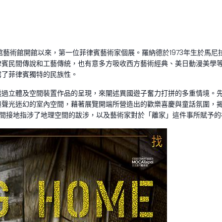
館藝術館開館以來，第一位菲律賓藝術家個展。羅納德於1973年生於馬
律賓民間傳說和工藝傳統，也有意多方吸收西方藝術經典、美日動漫美學
露了菲律賓獨特的民族性。
透過立體及空間裝置作品的呈現，來闡述異國遊子奮力打拼的多重情境。
與聲光迷幻的室內空間，藉著展覽開端所營造出的歡樂喜慶與童話氛圍，
或間接地指涉了地理空間的跋涉，以及藝術家對於「離家」這件事所賦予的