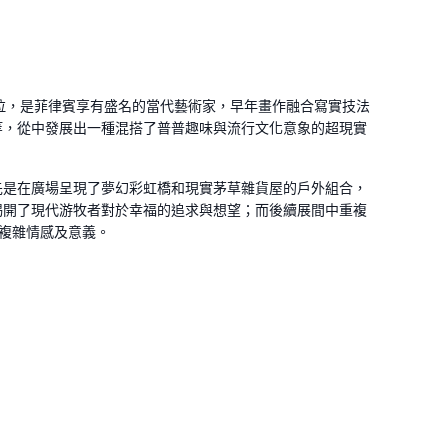
尼拉，是菲律賓享有盛名的當代藝術家，早年畫作融合寫實技法
等，從中發展出一種混搭了普普趣味與流行文化意象的超現實
先是在廣場呈現了夢幻彩虹橋和現實茅草雜貨屋的戶外組合，
揭開了現代游牧者對於幸福的追求與想望；而後續展間中重複
複雜情感及意義。