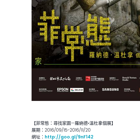
【菲常態：尋找家園—羅納德•溫杜拿個展】
展期：2016/09/15-2016/11/20
網址：
http://goo.gl/9nF142