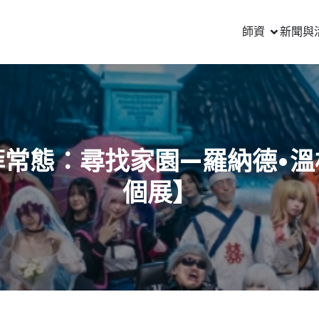
師資
新聞與
菲常態：尋找家園—羅納德•溫
個展】