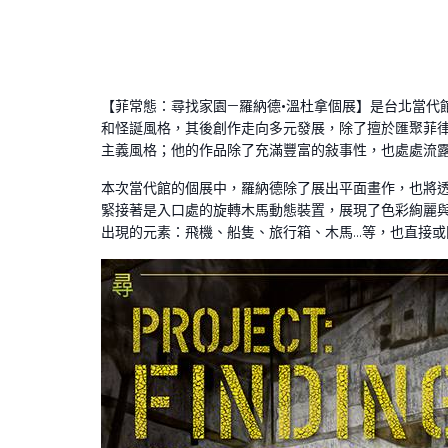
【菲常態：尋找家園—羅納德•溫杜拿個展】是台北當代
和怪誕風格，其後創作走向多元發展，除了擅於匯聚菲
主義風格；他的作品除了充滿豐富的敍事性，也處處流
本次當代館的個展中，羅納德除了展出平面畫作，也將
緊接著是入口處的旋轉木馬動態裝置，展現了色彩絢麗
出現的元素：飛機、船隻、旅行箱、木馬…等，也直接