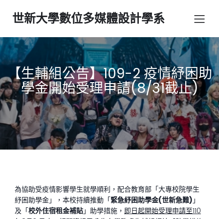
世新大學數位多媒體設計學系
【生輔組公告】109-2 疫情紓困助
學金開始受理申請(8/31截止)
為協助受疫情影響學生就學順利，配合教育部「大專校院學生
紓困助學金」，本校持續推動「
緊急紓困助學金
(
世新急難
)
」
及「
校外住宿租金補貼
」助學措施，
即日起開始受理申請至110