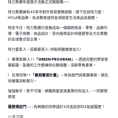
特力集團年度徵才活動正式開跑囉~~~
特力集團擁有40多年對外貿易實務經驗，旗下包括特力屋、
HOLA等品牌，為消費者提供各項居家生活商品及服務。
時至今日，特力集團已發展成為一個橫跨貿易、零售、品牌代
理、電子商務、商品設計、室內裝修設計與營建等全方位業務
的全球整合型企業。
特力愛家人，招募愛家人~快點把握機會加入! ‍
l 畢業新鮮人>>
「GREEN PROGRAM」
－透過完整的學習發
展藍圖，紮實的工作歷練與任務挑戰，深耕零售產業。
l 在學同學>>
「暑期實習計畫」
－參與部門與集團專案，預先
培養職涯軟實力。
強強聯手，勢不可擋，網羅熱愛家居產業的你加入，一同實現
夢想
履歷傳送門↓↓↓↓
有興趣的同學請於4月底前到104投遞履歷！
>>手刀加