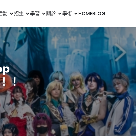
活動
招生
學習
關於
學術
HOME
BLOG
op
中！！