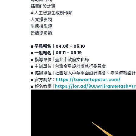
插畫IP設計類
AI人工智慧生成創作類
人文攝影類
生態攝影類
景觀攝影類
∎ 早鳥報名｜04.08 – 06.10
∎ 一般報名｜06.11 – 06.19
∎ 指導單位 | 臺北市政府文化局
∎ 主辦單位 | 台灣金星設計獎執行委員會
∎ 協辦單位 | 社團法人中華平面設計協會、臺灣海
∎ 官方網站：
https://taiwantopstar.com/
∎ 報名教學 |
https://ior.ad/9ULw?iframeHash=tr