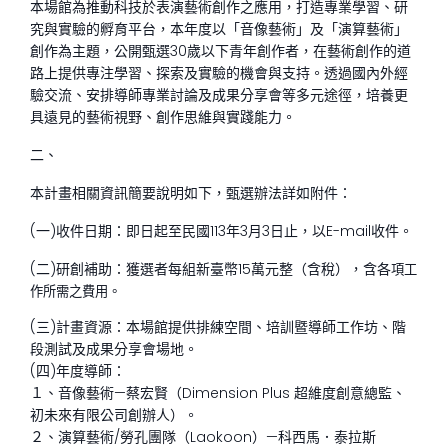
本場館為推動科技於表演藝術創作之應用，打造專業學習、研
究與實驗的孵育平台，本年度以「音像藝術」及「演算藝術」
創作為主題，公開甄選30歲以下青年創作者，在藝術創作的道
路上提供專注學習、探索及實驗的機會與支持。透過國內外經
驗交流、安排導師專業討論及成果分享會等多元途徑，培養更
具遠見的藝術視野、創作思維與實踐能力。
二、
本計畫相關資訊簡要說明如下，甄選辦法詳如附件：
(一)收件日期：即日起至民國113年3月3日止，以E-mail收件。
(二)研創補助：獲選者每組新臺幣15萬元整（含稅），含各
項工
作所需之費用。
(三)計畫資源：本場館提供排練空間、培訓暨導師工作坊、階
段測試及成果分享會場地。
(四)年度導師：
１、音像藝術—蔡宏賢（Dimension Plus 超維度創意總監、
初未來有限公司創辦人）。
２、演算藝術/勞孔團隊（Laokoon）—科西馬．泰拉斯