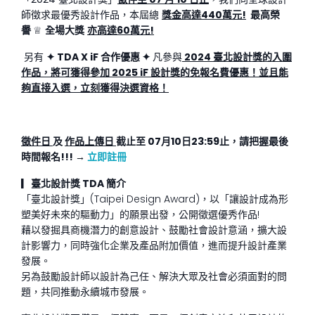
師徵求最優秀設計作品，本屆總
獎金高達440萬元!
最高榮
譽
♕
全場大獎
亦高達60萬元!
另有
✦
TDA X iF
合作優惠
✦
凡參與
2024 臺北設計獎的入圍
作品，將可獲得參加 2025 iF 設計獎的免報名費優惠！並且能
夠直接入選，立刻獲得決選資格！
徵件日
及
作品上傳日
截止至 07月10日23:59止，請把握最後
時間報名!!!
→
立即註冊
▎
臺北設計獎 TDA 簡介
「臺北設計獎」(Taipei Design Award)，以「讓設計成為形
塑美好未來的驅動力」的願景出發，公開徵選優秀作品!
藉以發掘具商機潛力的創意設計、鼓勵社會設計意涵，擴大設
計影響力，同時強化企業及產品附加價值，進而提升設計產業
發展。
另為鼓勵設計師以設計為己任、解決大眾及社會必須面對的問
題，共同推動永續城市發展。