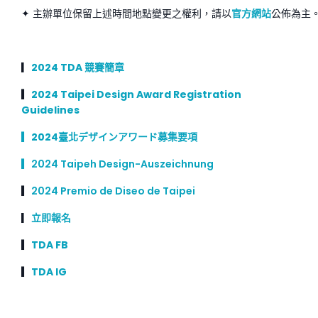
✦ 主辦單位保留上述時間地點變更之權利，請以
官方網站
公佈為主
▎
2024 TDA
競賽簡章
▎
2024 Taipei Design Award Registration
Guidelines
▎
2024
臺北デザインアワード募集要項
▎2024 Taipeh Design-Auszeichnung
▎
2024 Premio de Diseo de Taipei
▎
立即報名
▎
TDA FB
▎
TDA IG