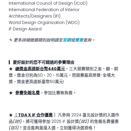
International Council of Design (ICoD)
International Federation of Interior
Architects/Designers (IFI)
World Design Organization (WDO)
iF Design Award
✎
更多詳細徵選類別說明請至
官網
或
簡章
查詢。
▎
愛好設計的您不可錯過的參賽理由
★
總獎金高達新台幣440萬元
，三大競賽類別之金、銀、銅
獎，獎金分別為50、20、15萬元，而競賽最高榮譽-全場大
獎，獎金更高達新臺幣60萬元!
★
參賽免報名費
，參加比賽無負擔。
★
｜TDA X iF 合作優惠
｜
凡參與 2024 臺北設計獎的入圍作
品
(註1)
，將可獲得參加 2025 iF 設計獎
(註2)
的免報名費優惠
(註3)
！並且能夠直接入選，立刻獲得決選資格！