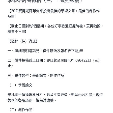
學術研討會徵稿（件），歡迎來稿！
【2021賽博光廊等你來投出最佳的學術文章，最佳的創作作
品!!!】
【截止日僅剩約1個星期，各位好手歡迎把握時機，莫再猶豫，
機會不再!!!】
【徵稿（件）資訊】
一、詳細說明還請見「徵件辦法及報名表下載｣!!!
二、徵件投稿截止日期：即日起至民國110年09月22日（三）
止。
三、稿件類型：學術論文、創作作品
（一）學術論文：
舉凡關乎傳播現象分析、影音平臺經營、影音內容析論、數位
美學等各項議題，皆為討論疇。
（二）創作作品：