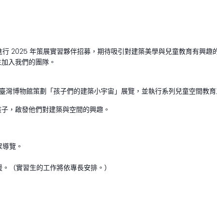
BS）正在進行 2025 年策展實習夥伴招募，期待吸引對建築美學與兒童教
生加入我們的團隊。
於國立臺灣博物館策劃「孩子們的建築小宇宙」展覽，並執行系列兒童空間教
孩子，啟發他們對建築與空間的興趣。
眾導覽。
援。（實習生的工作將依專長安排。）
。