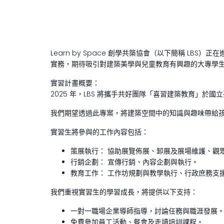
Learn by Space 創學共築協會（以下簡稱 L
實務，期待吸引對建築美學與兒童教育有興趣的大專學
實習計畫概要：
2025 年，LBS 將攜手共好團隊「喜習建築教育」
我們期望透過此專案，將建築空間中的知識與趣味帶給
實習生將參與的工作內容包括：
策展執行： 協助展覽佈展、卸展及展場維護、觀
行銷企劃： 宣傳行銷、內容企劃與執行。
教育工作： 工作坊規劃與教學執行、行政庶務支
我們重視實習生的學習成長，將提供以下支持：
一對一職場企業導師指導，討論任務與職涯發展
免費參加員工活動、餐會及走讀培訓課程。