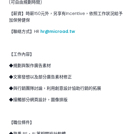
(可自由規劃時間)
【薪資】時薪150元外，另享有Incentive，依照工作狀況給予
加保勞健保
【聯絡方式】HR
hr@microad.tw
【工作內容】
◆規劃與製作廣告素材
◆文案發想以及部分廣告素材修正
◆與行銷團隊討論，利用創意設計協助行銷的拓展
◆接觸部分網頁設計，圖像排版
【職位條件】
◆熟悉 PS、AI 等相關設計軟體