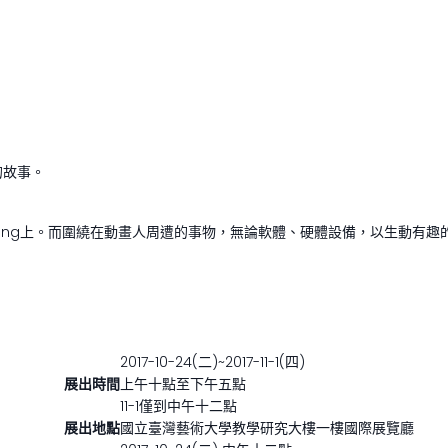
的故事。
ming上。而圍繞在動畫人周遭的事物，無論軟體、硬體設備，以生動有
2017-10-24(二)~2017-11-1(四)
展出時間
上午十點至下午五點
11-1僅到中午十二點
展出地點
國立臺灣藝術大學教學研究大樓一樓國際展覽廳