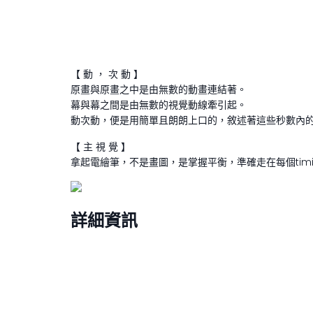
【 動 ， 次 動 】
原畫與原畫之中是由無數的動畫連結著。
幕與幕之間是由無數的視覺動線牽引起。
動次動，便是用簡單且朗朗上口的，敘述著這些秒數內
【 主 視 覺 】
拿起電繪筆，不是畫圖，是掌握平衡，準確走在每個ti
詳細資訊