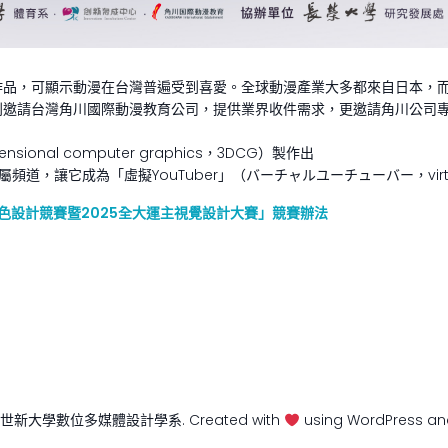
品，可顯示動漫在台灣普遍受到喜愛。全球動漫產業大多都來自日本，而日
別邀請台灣角川國際動漫教育公司，提供業界收件需求，更邀請角川公司
ional computer graphics，3DCG）製作出
道，讓它成為「虛擬YouTuber」（バーチャルユーチューバー，virtual
r角色設計競賽暨2025全大運主視覺設計大賽」競賽辦法
6 世新大學數位多媒體設計學系. Created with
using WordPress a