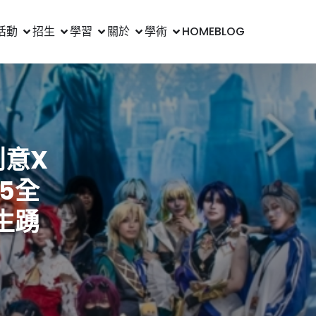
活動
招生
學習
關於
學術
HOME
BLOG
創意X
5全
生踴