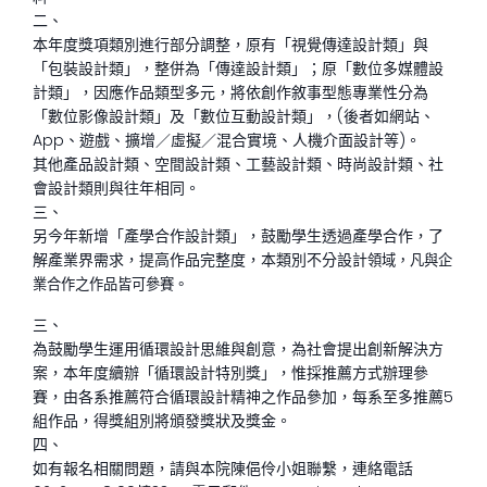
二、
本年度獎項類別進行部分調整，原有「視覺傳達設計類」與
「包裝設計類」，整併為「傳達設計類」；原「數位多媒體設
計類」，因應作品類型多元，將依創作敘事型態專業性分為
「數位影像設計類」及「數位互動設計類」，(後者如網站、
App、遊戲、擴增／虛擬／混合實境、人機介面設計等)。
其他產品設計類、空間設計類、工藝設計類、時尚設計類、社
會設計類則與往年相同。
三、
另今年新增「產學合作設計類」，鼓勵學生透過產學合作，了
解產業界需求，提高作品完整度，本類別不分設計
領域，凡與企
業合作之作品皆可參賽。
三、
為鼓勵學生運用循環設計思維與創意，為社會提出創新解決方
案，本年度續辦「循環設計特別獎」，惟採推薦方式辦理參
賽，由各系推薦符合循環設計精神之作品參加，每系至多推薦5
組作品，得獎組別將頒發獎狀及獎金。
四、
如有報名相關問題，請與本院陳俋伶小姐聯繫，連絡電話