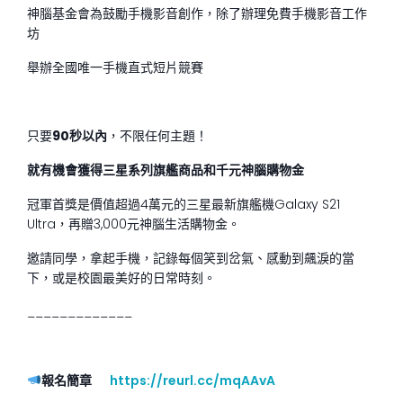
神腦基金會為鼓勵手機影音創作，除了辦理免費手機影音工作
坊
舉辦全國唯一手機直式短片競賽
只要
90
秒以內
，不限任何主題！
就有機會獲得三星系列旗艦商品和千元神腦購物金
冠軍首獎是價值超過4萬元的三星最新旗艦機Galaxy S21
Ultra，再贈3,000元神腦生活購物金。
邀請同學，拿起手機，記錄每個笑到岔氣、感動到飆淚的當
下，或是校園最美好的日常時刻。
_____________
報名簡章
https://reurl.cc/mqAAvA