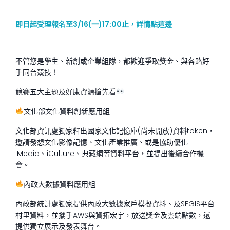
即日起受理報名至3/16(一)17:00止，詳情點這邊
不管您是學生、新創或企業組隊，都歡迎爭取獎金、與各路好
手同台競技！
競賽五大主題及好康資源搶先看
文化部文化資料創新應用組
文化部資訊處獨家釋出國家文化記憶庫(尚未開放)資料token，
邀請發想文化影像記憶、文化產業推廣、或是協助優化
iMedia、iCulture、典藏網等資料平台，並提出後續合作機
會。
內政大數據資料應用組
內政部統計處獨家提供內政大數據家戶模擬資料、及SEGIS平台
村里資料，並攜手AWS與資拓宏宇，放送獎金及雲端點數，還
提供獨立展示及發表舞台。