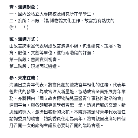
壹、海選對象
：
一、國內公私立大專院校及研究所在學學生。
二、系所：不限。(對博物館文化工作、故宮抱有熱忱的
你！！！)
貳、海選方式：
由故宮跨處室代表組成故宮遴選小組，包含研究、策展、教
育、數位、文創等單位，進行兩階段的評選：
第一階段：書面資料初審。
第二階段：現場面試遴選。
參、未來任務：
海選出之青年代表，將擔負起加速故宮年輕化的任務，代表年
輕世代的發聲，為故宮注入新量能，協助故宮全面拓展青年業
務。亦將藉由「國立故宮博物院兒童暨青年事務推動諮詢會」
這個平台，與各領域專家學者齊聚一堂，透過跨域的交流、新
思維的導入，激盪出嶄新的火花。本院亦將頒發青年代表擔任
諮詢委員的聘書。諮詢委員任期為兩年，將需親自出席每四個
月召開一次的諮詢會議及必要時召開的臨時會議。