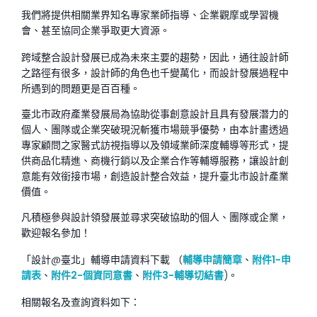
我們將提供相關業界知名專家業師指導、企業觀摩或學習機
會、甚至協同企業爭取更大資源。
跨域整合設計發展已成為未來主要的趨勢，因此，通往設計師
之路徑有很多，設計師的角色也千變萬化，而設計發展過程中
所遇到的問題更是百百種。
臺北市政府產業發展局為協助從事創意設計且具有發展潛力的
個人、團隊或企業突破現況斬獲市場競爭優勢，由本計畫透過
專家顧問之家醫式訪視指導以及領域業師深度輔導等形式，提
供商品化精進、商機行銷以及企業合作等輔導服務，讓設計創
意能有效銜接市場，創造設計整合效益，提升臺北市設計產業
價值。
凡積極參與設計領發展並尋求突破協助的個人、團隊或企業，
歡迎報名參加！
「設計@臺北」輔導申請資料下載 （
輔導申請簡章
、
附件1-申
請表
、
附件2-個資同意書
、
附件3-輔導切結書
)。
相關報名及查詢資料如下：