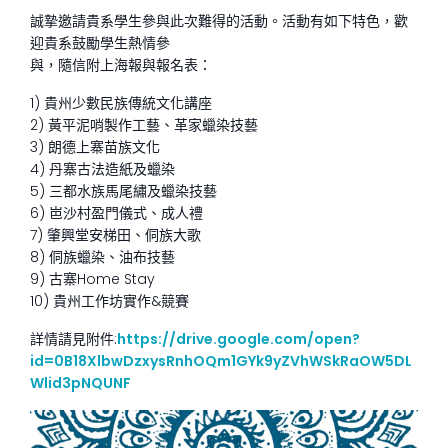
誠摯邀請貴系學生參與此次難得的活動。活動有如下特色，歡
迎貴系鼓勵學生熱情參
與，隨信附上海報與報名表：
1) 貴州少數民族傳統文化講座
2) 黃平泥哨製作工藝、革家蠟染技藝
3) 朗德上寨苗族文化
4) 丹寨古法造紙及蠟染
5) 三都水族馬尾繡及蠟染技藝
6) 岜沙村盈門儀式、成人禮
7) 肇興堂安梯田、侗族大歌
8) 侗族蠟染、油布技藝
9) 古寨Home Stay
10) 貴州工作坊實作&競賽
詳情請見附件:
https://drive.google.com/open?
id=0B18XlbwDzxysRnhOQm1GYk9yZVhWSkRaOW5DL
Wlid3pNQUNF