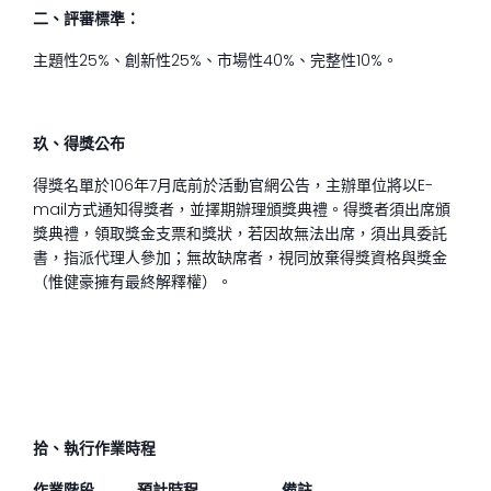
二、評審標準：
主題性25%、創新性25%、市場性40%、完整性10%。
玖、得獎公布
得獎名單於106年7月底前於活動官網公告，主辦單位將以E-
mail方式通知得獎者，並擇期辦理頒獎典禮。得獎者須出席頒
獎典禮，領取獎金支票和獎狀，若因故無法出席，須出具委託
書，指派代理人參加；無故缺席者，視同放棄得獎資格與獎金
（惟健豪擁有最終解釋權）。
拾、執行作業時程
作業階段
預計時程
備註