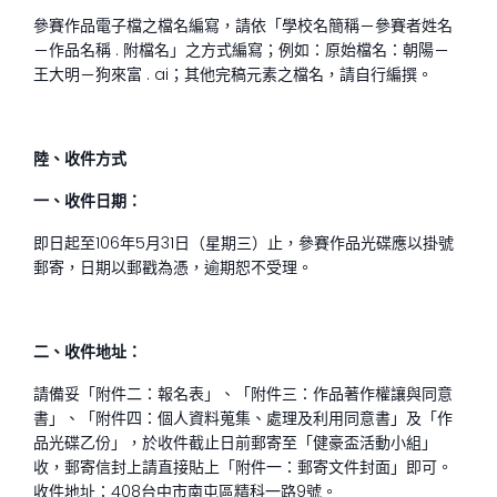
參賽作品電子檔之檔名編寫，請依「學校名簡稱－參賽者姓名
－作品名稱 . 附檔名」之方式編寫；例如：原始檔名：朝陽－
王大明－狗來富 . ai；其他完稿元素之檔名，請自行編撰。
陸、收件方式
一、收件日期：
即日起至106年5月31日（星期三）止，參賽作品光碟應以掛號
郵寄，日期以郵戳為憑，逾期恕不受理。
二、收件地址：
請備妥「附件二：報名表」、「附件三：作品著作權讓與同意
書」、「附件四：個人資料蒐集、處理及利用同意書」及「作
品光碟乙份」，於收件截止日前郵寄至「健豪盃活動小組」
收，郵寄信封上請直接貼上「附件一：郵寄文件封面」即可。
收件地址：408台中市南屯區精科一路9號。