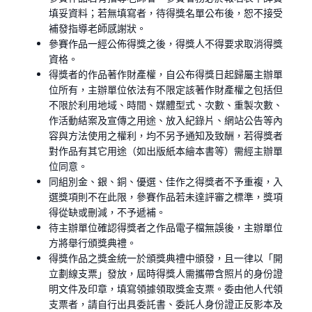
填妥資料；若無填寫者，待得獎名單公布後，恕不接受
補發指導老師感謝狀。
參賽作品一經公佈得獎之後，得獎人不得要求取消得獎
資格。
得獎者的作品著作財產權，自公布得獎日起歸屬主辦單
位所有，主辦單位依法有不限定該著作財產權之包括但
不限於利用地域、時間、媒體型式、次數、重製次數、
作活動結案及宣傳之用途、放入紀錄片、網站公告等內
容與方法使用之權利，均不另予通知及致酬，若得獎者
對作品有其它用途（如出版紙本繪本書等）需經主辦單
位同意。
同組別金、銀、銅、優選、佳作之得獎者不予重複，入
選獎項則不在此限，參賽作品若未達評審之標準，獎項
得從缺或刪減，不予遞補。
待主辦單位確認得獎者之作品電子檔無誤後，主辦單位
方將舉行頒獎典禮。
得獎作品之獎金統一於頒獎典禮中頒發，且一律以「開
立劃線支票」發放，屆時得獎人需攜帶含照片的身份證
明文件及印章，填寫領據領取獎金支票。委由他人代領
支票者，請自行出具委託書、委託人身份證正反影本及