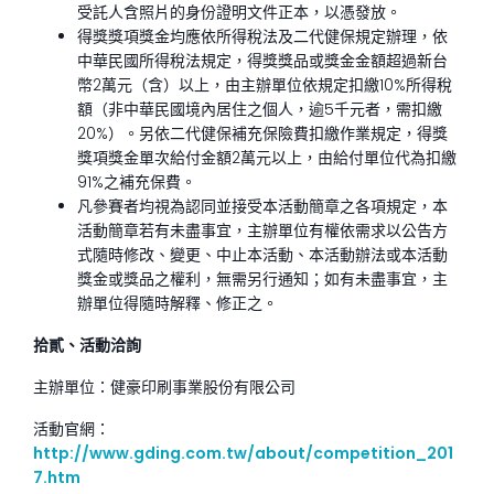
受託人含照片的身份證明文件正本，以憑發放。
得獎獎項獎金均應依所得稅法及二代健保規定辦理，依
中華民國所得稅法規定，得獎獎品或獎金金額超過新台
幣2萬元（含）以上，由主辦單位依規定扣繳10%所得稅
額（非中華民國境內居住之個人，逾5千元者，需扣繳
20%）。另依二代健保補充保險費扣繳作業規定，得獎
獎項獎金單次給付金額2萬元以上，由給付單位代為扣繳
91%之補充保費。
凡參賽者均視為認同並接受本活動簡章之各項規定，本
活動簡章若有未盡事宜，主辦單位有權依需求以公告方
式隨時修改、變更、中止本活動、本活動辦法或本活動
獎金或獎品之權利，無需另行通知；如有未盡事宜，主
辦單位得隨時解釋、修正之。
拾貳、活動洽詢
主辦單位：健豪印刷事業股份有限公司
活動官網：
http://www.gding.com.tw/about/competition_201
7.htm