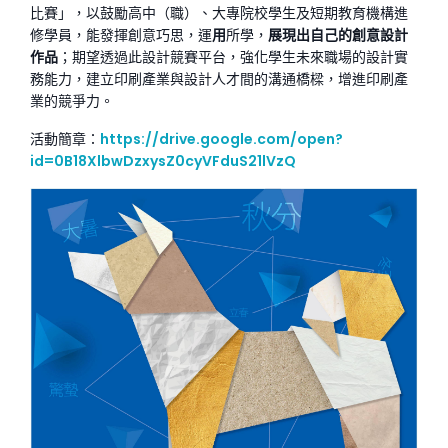
比賽」，以鼓勵高中（職）、大專院校學生及短期教育機構進
修學員，能發揮創意巧思，運
用
所學，
展現出自己的創意設計
作品
；期望透過此設計競賽平台，強化學生未來職場的設計實
務能力，建立印刷產業與設計人才間的溝通橋樑，增進印刷產
業的競爭力。
活動簡章：
https://drive.google.com/open?
id=0B18XlbwDzxysZ0cyVFduS21lVzQ