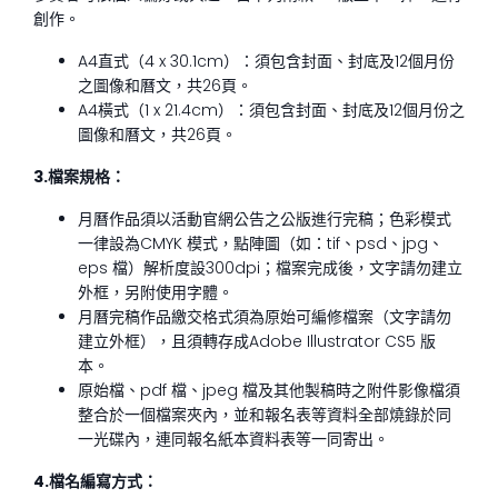
創作。
A4直式（4 x 30.1cm）：須包含封面、封底及12個月份
之圖像和曆文，共26頁。
A4橫式（1 x 21.4cm）：須包含封面、封底及12個月份之
圖像和曆文，共26頁。
3.
檔案規格：
月曆作品須以活動官網公告之公版進行完稿；色彩模式
一律設為CMYK 模式，點陣圖（如：tif、psd、jpg、
eps 檔）解析度設300dpi；檔案完成後，文字請勿建立
外框，另附使用字體。
月曆完稿作品繳交格式須為原始可編修檔案（文字請勿
建立外框），且須轉存成Adobe Illustrator CS5 版
本。
原始檔、pdf 檔、jpeg 檔及其他製稿時之附件影像檔須
整合於一個檔案夾內，並和報名表等資料全部燒錄於同
一光碟內，連同報名紙本資料表等一同寄出。
4.
檔名編寫方式：