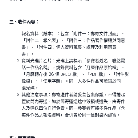
三、收件內容：
報名資料（紙本）：包含「附件一：郵寄文件封面」、
「附件二：報名表」、「附件三：作品著作權讓與同意
書」、「附件四：個人資料蒐集、處理及利用同意
書」。
資料光碟片乙片：光碟上請標示「參賽者姓名－聯絡電
話－作品名稱」，燒錄資料包含「月曆作品原始檔」、
「月曆轉存後 26 個 JPEG 檔」、「PDF 檔」、「附件影
像檔」、「使用字體」。同一人多件作品可燒錄於同一
張光碟。
其他注意事項：郵寄送件者請妥善包裹保護，不得捲起
置於筒內寄送，如於郵寄運送途中毀損或遺失，由寄件
人及運送單位自行負責。同一參賽者可將多件作品（含
每件作品之報名資料）合併置於同一信封袋內郵寄。