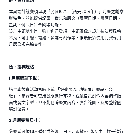
肆、設計主題
本屆設計競賽須呈現「民國107年（西元2018年）」月曆之創意
與特色，並能提供記事、備忘和曆文（國曆日期、農曆日期、
星期、例假日）查閱等功能。
設計主題以生肖「狗」進行發想，主題圖像之設計技法與風格
不拘，可手繪、電繪、多媒材創作等，惟最後須使用比賽專用
月曆公版完稿交件。
伍、投稿規格
1.
月曆版型下載：
請至本競賽活動官網下載 「健豪盃2017第8屆月曆設計公
版」，參賽者可套用公版進行完稿，或依自己創作內容調整版
面或曆文字型，但不能刪除曆文內容、廣告範圍，及調整線圈
裝訂位置。
2.
月曆完稿尺寸：
參賽者可依個人偏好或興趣，自下列兩款A4 版型中，擇一進行