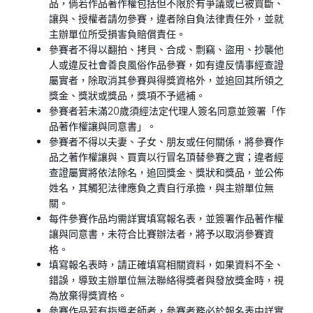
品，倘若作品著作權包括但不限於有爭議或已被買斷、
讓與、授權者請勿參賽，違者除自負法律責任外，並就
主辦單位所受損害負賠償責任。
參賽者不得以翻拍、拷貝、合成、剽竊、盜用、抄襲他
人或違反社會善良風俗作品參賽，如有違反情事經查證
屬實者，除取消其參賽與得獎資格外，並追回其所領之
獎金、獎狀或獎品，獎項不予遞補。
參賽者若未滿20歲須經法定代理人簽名同意並簽署「作
品著作權讓與同意書」。
參賽者不得以夫妻、子女、朋友或任何關係，將參賽作
品之著作權讓與、買賣以行冒名頂替參賽之實；違者經
查證屬實將依法除名，追回獎金、獎狀和獎品，並公佈
姓名，其觸犯法律應負之責自行承擔，與主辦單位無
關。
每件參賽作品均需詳實填寫報名表，並簽署作品著作權
讓與同意書，未符合比賽辦法者，將予以取消參賽資
格。
填寫報名表時，請正確填寫相關資料，如果資料不全、
錯誤，導致主辦單位無法聯絡得獎者與發放獎金時，視
為放棄得獎資格。
參賽作品若有指導老師者，參賽者務必於報名表中詳實