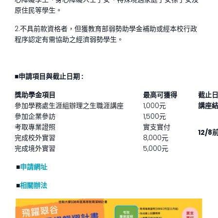
原住民等學生。
2.不具前款資格者，但獲教育部弱勢助學金補助或經本校行政
程序認定有需協助之經濟弱勢學生。
■申請項目與截止日期 :
獎助學金項目
最高可獲得
截止
參加學務處生涯組辦理之生職涯講座
1,000元
講座結
參加企業參訪
1,500元
考取專業證照
實支實付
12/8
完成校外實習
8,000元
完成境外實習
5,000元
■
申請網址
■
相關辦法