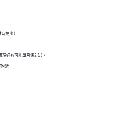
試時提出)
金，表現好有可能單月領2次)。
運附近