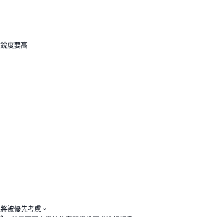
敏銳度要高
生將被優先考慮。