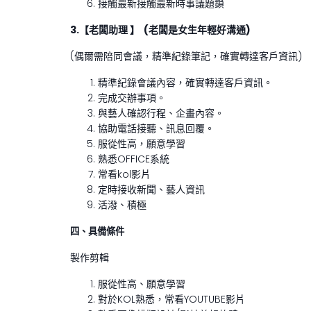
接觸最新接觸最新時事議題鎖
3.
【老闆助理 】 (老闆是女生年輕好溝通)
(偶爾需陪同會議，精準紀錄筆記，確實轉達客戶資訊)
精準紀錄會議內容，確實轉達客戶資訊。
完成交辦事項。
與藝人確認行程、企畫內容。
協助電話接聽、訊息回覆。
服從性高，願意學習
熟悉OFFICE系統
常看kol影片
定時接收新聞、藝人資訊
活潑、積極
四、具備條件
製作剪輯
服從性高、願意學習
對於KOL熟悉，常看YOUTUBE影片