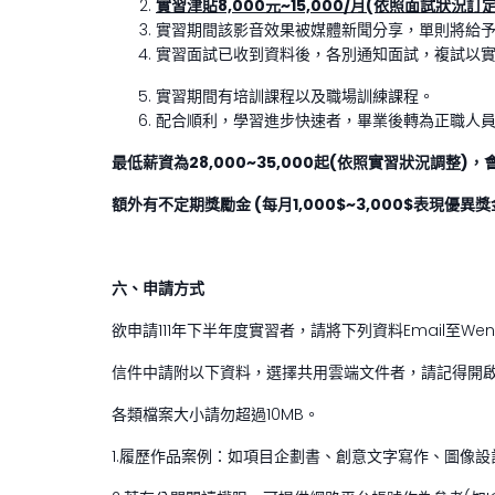
實習津貼8,000元~15,000/月(依照面試狀況訂定
實習期間該影音效果被媒體新聞分享，單則將給予新
實習面試已收到資料後，各別通知面試，複試以
實習期間有培訓課程以及職場訓練課程。
配合順利，學習進步快速者，畢業後轉為正職人
最低薪資為28,000~35,000起(依照實習狀況調整)
額外有不定期獎勵金 (每月1,000$~3,000$表現優
六、申請方式
欲申請111年下半年度實習者，請將下列資料Email至Wendy
信件中請附以下資料，選擇共用雲端文件者，請記得開
各類檔案大小請勿超過10MB。
1.履歷作品案例：如項目企劃書、創意文字寫作、圖像