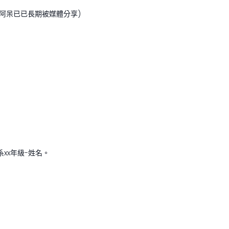
阿呆已已長期被媒體分享)
x系xx年級-姓名。