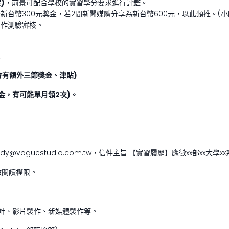
)
，前景可配合學校的實習學分要求進行評鑑。
台幣300元獎金，若2間新聞媒體分享為新台幣600元，以此類推。(小
實作測驗審核。
員
，會有額外三節獎金、津貼)
異獎金，有可能單月領2次)。
@voguestudio.com.tw，信件主旨:【實習履歷】應徵xx部xx大學x
啟閱讀權限。
設計、影片製作、新媒體製作等。