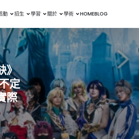
活動
招生
學習
關於
學術
HOME
BLOG
缺》
不定
實際