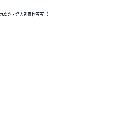
東森雲、達人秀寵物等等…)
。