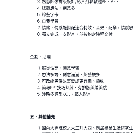
熟悉圖像排版設計/影片剪輯軟體PR、AE、.
綜藝想法、創意多
綜藝字卡
自我學習
情緒、情感能搭配適合特效、音效、配樂，情感
獨立完成一支影片，並按約定時程交付
企劃、助理:
服從性高、願意學習
想法多端、創意滿滿、綜藝梗多
可改編民俗故事變成更有趣、趣味
簡報PPT技巧熟練、有排版美編美感
涉略多類型KOL、藝人影片
五、其他補充
國內大專院校之大三升大四、應屆畢業生及研究