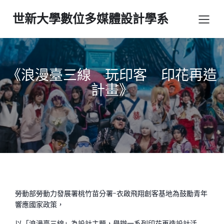
世新大學數位多媒體設計學系
《浪漫臺三線 玩印客 印花再造
計畫》
勞動部勞動力發展署桃竹苗分署-衣啟飛翔創客基地為鼓勵青年
響應國家政策，
以「浪漫臺三線」為設計主題，舉辦一系列印花再造設計活